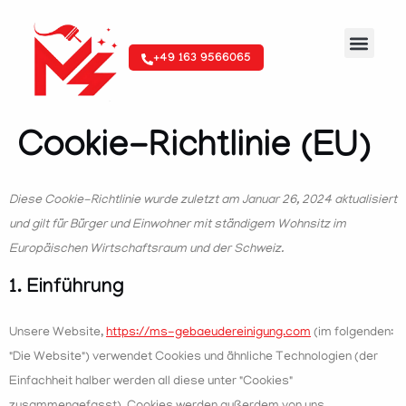
+49 163 9566065
Cookie-Richtl
Cookie-Richtlinie (EU)
Diese Cookie-Richtlinie wurde zuletzt am Januar 26, 2024 aktualisiert
und gilt für Bürger und Einwohner mit ständigem Wohnsitz im
Europäischen Wirtschaftsraum und der Schweiz.
1. Einführung
Unsere Website,
https://ms-gebaeudereinigung.com
(im folgenden:
"Die Website") verwendet Cookies und ähnliche Technologien (der
Einfachheit halber werden all diese unter "Cookies"